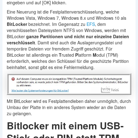
eingeben und auf [OK] klicken.
Eine Neuerung ist die Festplattenverschlüsselung, welche
Windows Vista, Windows 7, Windows 8.x und Windows 10 als
BitLocker
bezeichnet. Im Gegensatz zu
EFS
, dem
verschlüsselten Dateisystem NTFS von Windows, werden mit
BitLocker
ganze Partitionen und nicht nur einzelne Dateien
verschlüsselt
. Damit sind auch die Auslagerungsdatei und
temporäre Dateien vor fremdem Zugriff geschützt. Für
BitLocker ist allerdings ein
T
rusted
P
latform
M
odul (TPM)
erforderlich, welches den Schlüssel für die geschützte Partition
beinhaltet, sonst gibt es eine Fehlermeldung.
Mit BitLocker wird es Festplattendieben daher unmöglich, durch
Umbau der Platte in ein anderes System wieder an die Daten
zu gelangen.
Bitlocker mit einem USB-
Stick oder PIN statt TPM-