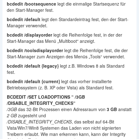
bcdedit /bootsequence
legt die einmalige Startsequenz für
den Start-Manager fest.
bcdedit /default
legt den Standardeintrag fest, den der Start-
Manager verwendet.
bcdedit /displayorder
legt die Reihenfolge fest, in der der
Start-Manager das Menü „Multiboot“ anzeigt.
bcdedit /toolsdisplayorder
legt die Reihenfolge fest, die der
Start-Manager zum Anzeigen des Menüs „Tools“ verwendet.
bcdedit /default {legacy}
legt z.B. Windows 8 als Standard
fest.
bcdedit /default {current}
legt das vorher installierte
Betriebssystem (z. B. XP oder Vista) als Standard fest.
BCDEDIT /SET LOADOPTIONS “ /3GB
/DISABLE_INTEGRITY_CHECKS“
/3GB
das 32-Bit Prozessen einen Adressraum von
3 GB
anstatt
2 GB
zugesteht und
/DISABLE_INTEGRITY_CHECKS
, das selbst auf 64-Bit
Vista/Win7/Win8 Systemen das Laden von nicht signierten
Treibern erlaubt. Wie man erkennen kann, kann der Integrity