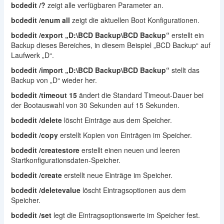
bcdedit /?
zeigt alle verfügbaren Parameter an.
bcdedit /enum all
zeigt die aktuellen Boot Konfigurationen.
bcdedit /export „D:\BCD Backup\BCD Backup“
erstellt ein
Backup dieses Bereiches, in diesem Beispiel „BCD Backup“ auf
Laufwerk „D“.
bcdedit /import „D:\BCD Backup\BCD Backup“
stellt das
Backup von „D“ wieder her.
bcdedit /timeout 15
ändert die Standard Timeout-Dauer bei
der Bootauswahl von 30 Sekunden auf 15 Sekunden.
bcdedit /delete
löscht Einträge aus dem Speicher.
bcdedit /copy
erstellt Kopien von Einträgen im Speicher.
bcdedit /createstore
erstellt einen neuen und leeren
Startkonfigurationsdaten-Speicher.
bcdedit /create
erstellt neue Einträge im Speicher.
bcdedit /deletevalue
löscht Eintragsoptionen aus dem
Speicher.
bcdedit /set
legt die Eintragsoptionswerte im Speicher fest.