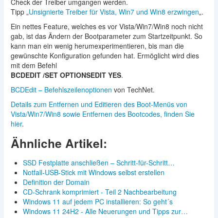
Check der Treiber umgangen werden.
Tipp „
Unsignierte Treiber für Vista, Win7 und Win8 erzwingen
„.
Ein nettes Feature, welches es vor Vista/Win7/Win8 noch nicht
gab, ist das Ändern der Bootparameter zum Startzeitpunkt. So
kann man ein wenig herumexperimentieren, bis man die
gewünschte Konfiguration gefunden hat. Ermöglicht wird dies
mit dem Befehl
BCDEDIT /SET OPTIONSEDIT YES
.
BCDEdit – Befehlszeilenoptionen
von TechNet.
Details zum Entfernen und Editieren des Boot-Menüs von
Vista/Win7/Win8 sowie Entfernen des Bootcodes, finden Sie
hier
.
Ähnliche Artikel:
SSD Festplatte anschließen – Schritt-für-Schritt…
Notfall-USB-Stick mit Windows selbst erstellen
Definition der Domain
CD-Schrank komprimiert - Teil 2 Nachbearbeitung
Windows 11 auf jedem PC installieren: So geht´s
Windows 11 24H2 - Alle Neuerungen und Tipps zur…