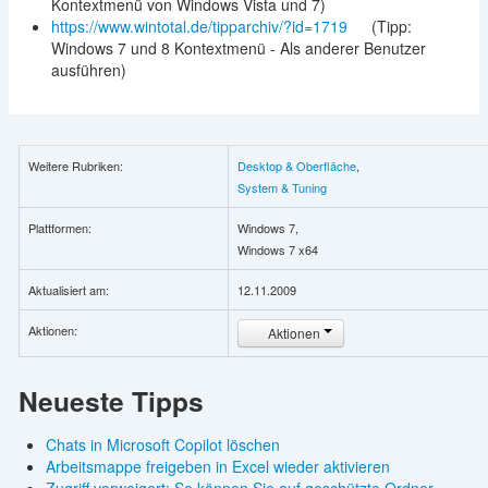
Kontextmenü von Windows Vista und 7)
https://www.wintotal.de/tipparchiv/?id=1719
(Tipp:
Windows 7 und 8 Kontextmenü - Als anderer Benutzer
ausführen)
Weitere Rubriken:
Desktop & Oberfläche
,
System & Tuning
Plattformen:
Windows 7,
Windows 7 x64
Aktualisiert am:
12.11.2009
Aktionen:
Aktionen
Neueste Tipps
Chats in Microsoft Copilot löschen
Arbeitsmappe freigeben in Excel wieder aktivieren
Zugriff verweigert: So können Sie auf geschützte Ordner