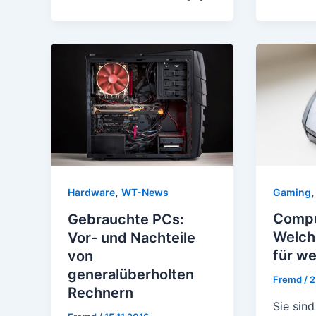
,
Gaming
Hardware
WT-News
Compu
Gebrauchte PCs:
Welche
Vor- und Nachteile
für w
von
generalüberholten
Fremd
/
2
Rechnern
Sie sind