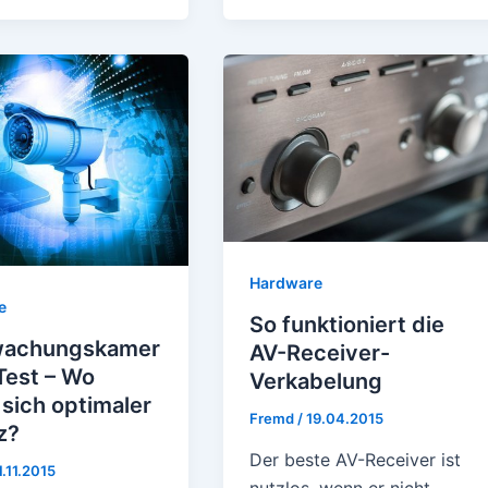
Hardware
e
So funktioniert die
achungskamer
AV-Receiver-
Test – Wo
Verkabelung
 sich optimaler
Fremd
/
19.04.2015
z?
Der beste AV-Receiver ist
1.11.2015
nutzlos, wenn er nicht