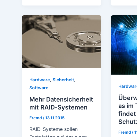
,
,
Hardware
Sicherheit
Hardwar
Software
Überw
Mehr Datensicherheit
as im 
mit RAID-Systemen
findet
Fremd
/
13.11.2015
Schut
RAID-Systeme sollen
Fremd
/
1