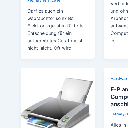
Fremd
/
15.11.2016
Verbin
und ohn
Darf es auch ein
Arbeite
Gebrauchter sein? Bei
aufwend
Elektronikgeräten fällt die
Comput
Entscheidung für ein
es
aufbereitetes Gerät meist
nicht leicht. Oft wird
Hardwar
E-Pia
Compu
ansch
Fremd
/
0
Alles in