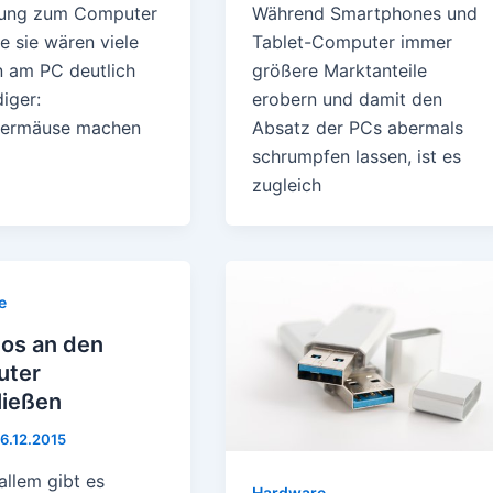
dung zum Computer
Während Smartphones und
e sie wären viele
Tablet-Computer immer
n am PC deutlich
größere Marktanteile
iger:
erobern und damit den
ermäuse machen
Absatz der PCs abermals
schrumpfen lassen, ist es
zugleich
e
nos an den
ter
ließen
6.12.2015
 allem gibt es
Hardware