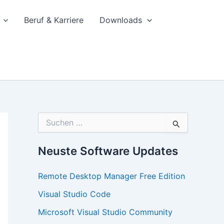
Beruf & Karriere
Downloads
S
u
c
h
Neuste Software Updates
e
n
Remote Desktop Manager Free Edition
n
a
Visual Studio Code
c
h
Microsoft Visual Studio Community
: