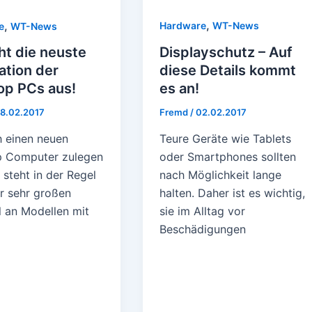
,
,
Hardware
WT-News
e
WT-News
Displayschutz – Auf
ht die neuste
diese Details kommt
ation der
es an!
op PCs aus!
Fremd
/
02.02.2017
8.02.2017
Teure Geräte wie Tablets
h einen neuen
oder Smartphones sollten
 Computer zulegen
nach Möglichkeit lange
steht in der Regel
halten. Daher ist es wichtig,
er sehr großen
sie im Alltag vor
 an Modellen mit
Beschädigungen