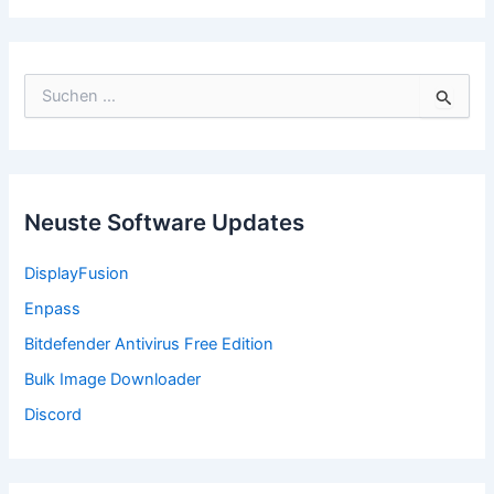
S
u
c
h
e
n
n
Neuste Software Updates
a
c
DisplayFusion
h
:
Enpass
Bitdefender Antivirus Free Edition
Bulk Image Downloader
Discord