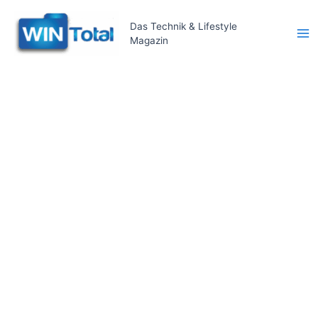
Zum
Inhalt
Das Technik & Lifestyle
Magazin
springen
Ma
Me