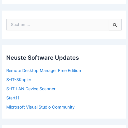
S
u
c
h
e
n
n
Neuste Software Updates
a
c
Remote Desktop Manager Free Edition
h
:
S-IT-3Kopier
S-IT LAN Device Scanner
Start11
Microsoft Visual Studio Community