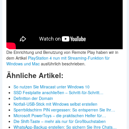
Die Einrichtung und Benutzung von Remote Play haben wir in
dem Artikel
PlayStation 4 nun mit Streaming-Funktion für
Windows und Mac
ausführlich beschrieben.
Ähnliche Artikel:
So nutzen Sie Miracast unter Windows 10
SSD Festplatte anschließen – Schritt-für-Schritt…
Definition der Domain
Notfall-USB-Stick mit Windows selbst erstellen
Sperrbildschirm PIN vergessen: So entsperren Sie Ihr…
Microsoft PowerToys – die praktischen Helfer für…
Die Shift-Taste – mehr als nur für Großbuchstaben
WhatsApp-Backup erstellen: So sichern Sie Ihre Chats…