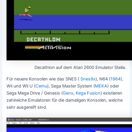
Decathlon auf dem Atari 2600 Emulator Stella.
Für neuere Konsolen wie das SNES (
Snes9x
), N64 (
1964
),
Wii und Wii U (
Cemu
), Sega Master System (
MEKA
) oder
Sega Mega Drive / Genesis (
Gens
,
Kega Fusion
) existieren
zahlreiche Emulatoren für die damaligen Konsolen, welche
sehr ausgereift sind.