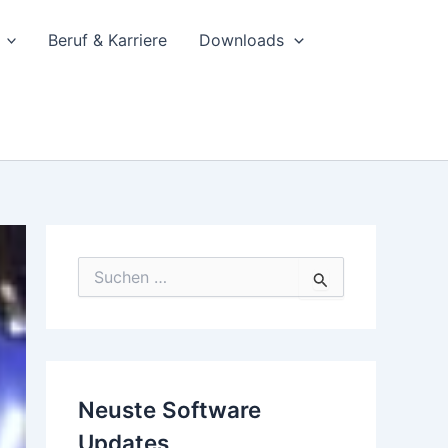
Beruf & Karriere
Downloads
S
u
c
h
e
n
n
Neuste Software
a
c
Updates
h