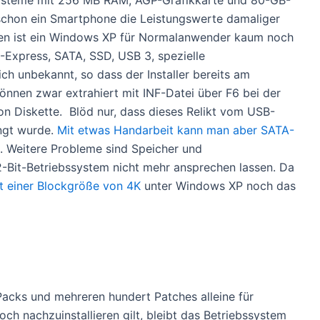
ysteme mit 256 MB RAM, AGP-Grafikkarte und 80-GB-
 schon ein Smartphone die Leistungswerte damaliger
n ist ein Windows XP für Normalanwender kaum noch
I-Express, SATA, SSD, USB 3, spezielle
h unbekannt, so dass der Installer bereits am
 können zwar extrahiert mit INF-Datei über F6 bei der
von Diskette. Blöd nur, dass dieses Relikt vom USB-
ängt wurde.
Mit etwas Handarbeit kann man aber SATA-
. Weitere Probleme sind Speicher und
2-Bit-Betriebssystem nicht mehr ansprechen lassen. Da
it einer Blockgröße von 4K
unter Windows XP noch das
Packs und mehreren hundert Patches alleine für
h nachzuinstallieren gilt, bleibt das Betriebssystem